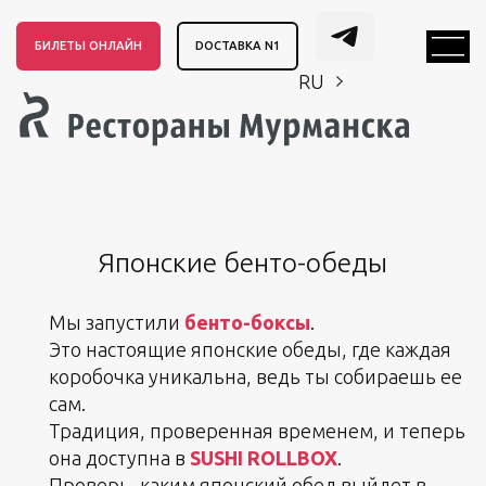
БИЛЕТЫ ОНЛАЙН
DОСТАВКА N1
RU
EN
CH
EN
CH
Японские бенто-обеды
Мы запустили
бенто-боксы
.
Это настоящие японские обеды, где каждая
коробочка уникальна, ведь ты собираешь ее
сам.
Традиция, проверенная временем, и теперь
она доступна в
SUSHI ROLLBOX
.
Проверь, каким японский обед выйдет в